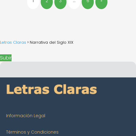
1
2
3
…
6
»
Letras Claras
Narrativa del Siglo XIX
Subir
Información Legal
Términos y Condiciones