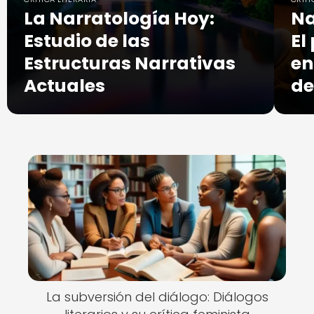
La Narratología Hoy:
Na
Estudio de las
El
Estructuras Narrativas
en
Actuales
de
La subversión del diálogo: Diálogos