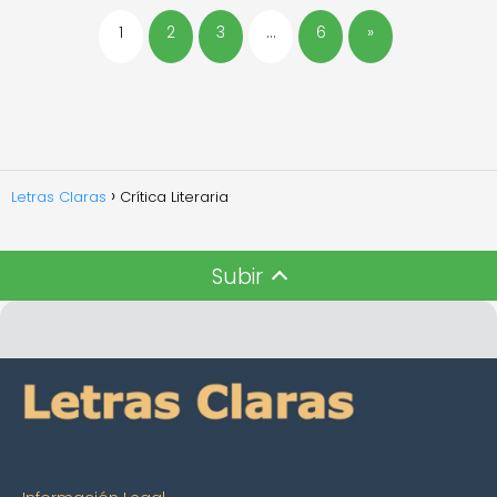
1
2
3
…
6
»
Letras Claras
Crítica Literaria
Subir