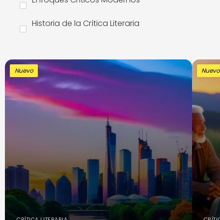
Historia de la Crítica Literaria
Nuevo
Nuev
CRÍTICA LITERARIA
CRÍTI