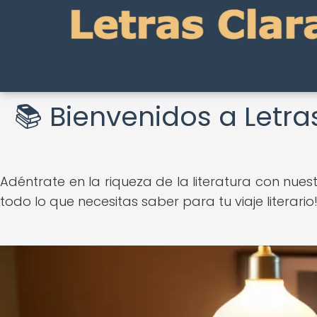
Nuevo
Nuevo
Nuevo
Nuevo
Nuevo
Nuevo
Nuevo
Nuevo
Nuevo
Nuevo
Nuevo
Nuevo
Nuevo
Nuevo
Nuevo
Nuevo
Nuevo
Nuevo
Nuevo
Nuevo
Nuevo
Nuevo
Nuevo
Nuevo
Nuevo
📚 Bienvenidos a Letra
Adéntrate en la riqueza de la literatura con nuest
todo lo que necesitas saber para tu viaje literario