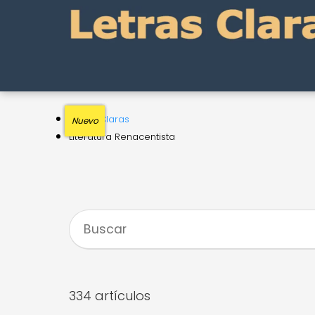
Letras Claras
Nuevo
Nuevo
Nuevo
Nuevo
Nuevo
Literatura Renacentista
334 artículos