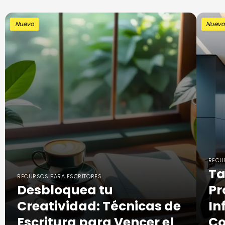
Nuevo
Nuev
RECU
Ta
RECURSOS PARA ESCRITORES
Desbloquea tu
Pr
Creatividad: Técnicas de
In
Escritura para Vencer el
Co