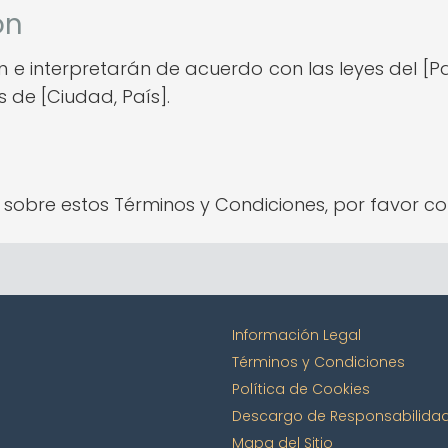
ón
 e interpretarán de acuerdo con las leyes del [Pa
es de [Ciudad, País].
o sobre estos Términos y Condiciones, por favor
Información Legal
Términos y Condiciones
Política de Cookies
Descargo de Responsabilida
Mapa del Sitio