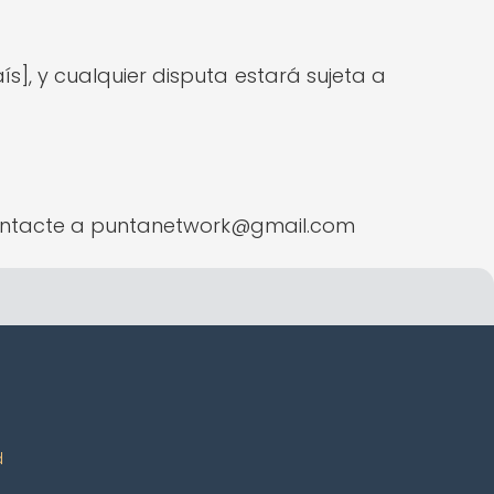
ís], y cualquier disputa estará sujeta a
 contacte a puntanetwork@gmail.com
d