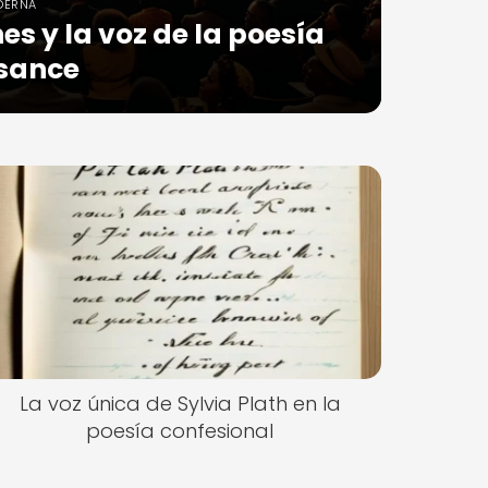
DERNA
s y la voz de la poesía
sance
La voz única de Sylvia Plath en la
poesía confesional