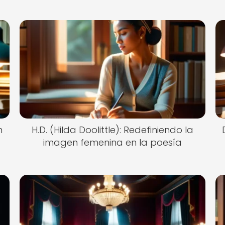
n
H.D. (Hilda Doolittle): Redefiniendo la
imagen femenina en la poesía