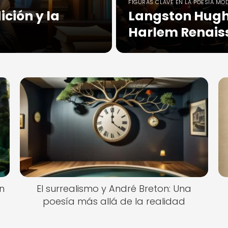
FIGURAS CLAVE EN LA POESÍA MO
ición y la
Langston Hughe
Harlem Renais
n
El surrealismo y André Breton: Una
poesía más allá de la realidad