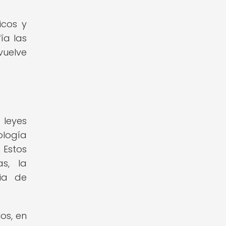
icos y
ía las
vuelve
 leyes
ología
 Estos
s, la
cia de
os, en