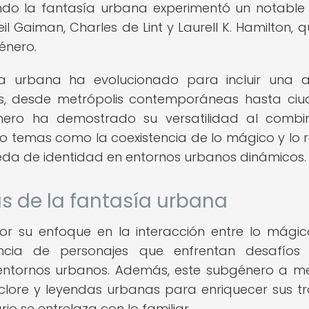
uando la fantasía urbana experimentó un notable
 Gaiman, Charles de Lint y Laurell K. Hamilton, q
énero.
ía urbana ha evolucionado para incluir una 
s, desde metrópolis contemporáneas hasta ci
género ha demostrado su versatilidad al combi
 temas como la coexistencia de lo mágico y lo re
queda de identidad en entornos urbanos dinámicos.
as de la fantasía urbana
or su enfoque en la interacción entre lo mágic
ncia de personajes que enfrentan desafíos 
entornos urbanos. Además, este subgénero a 
lclore y leyendas urbanas para enriquecer sus t
o se entrelaza con lo familiar.