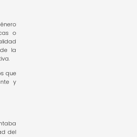
género
icas o
alidad
 de la
iva.
os que
ente y
entaba
ad del