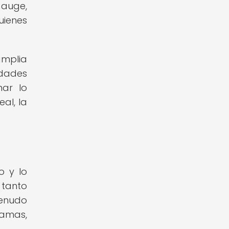
 auge,
uienes
amplia
udades
nar lo
al, la
o y lo
tanto
menudo
ramas,