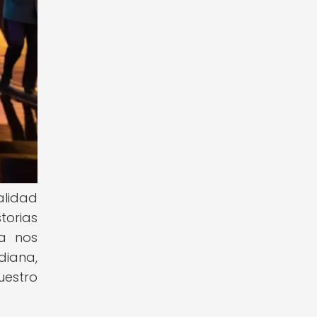
alidad
torias
na nos
diana,
uestro