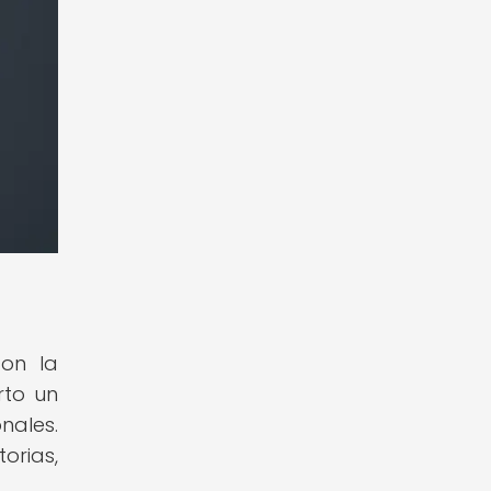
con la
rto un
nales.
orias,