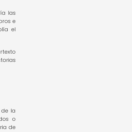
ía las
oros e
lía el
rtexto
torias
l de la
odos o
ria de