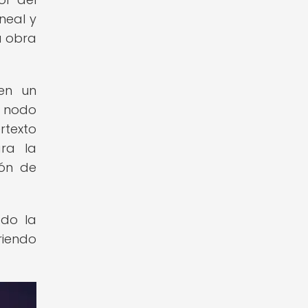
neal y
a obra
 en un
n nodo
rtexto
ra la
ión de
ado la
riendo