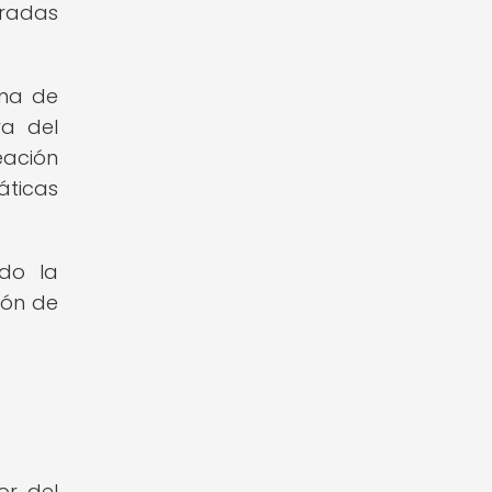
eradas
sma de
va del
eación
áticas
ndo la
ión de
or del