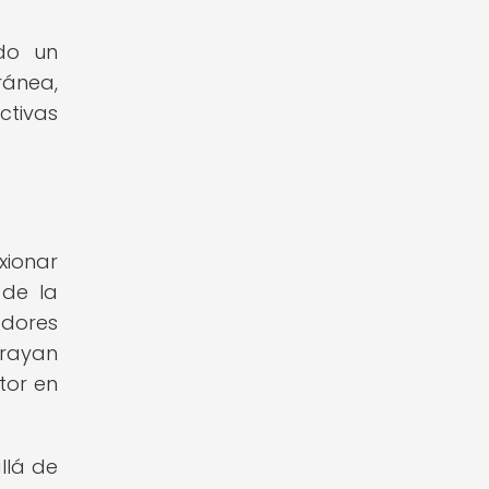
do un
ránea,
ctivas
xionar
 de la
adores
brayan
tor en
llá de