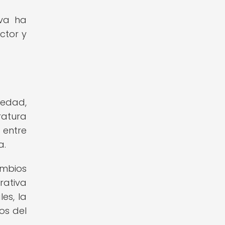
iva ha
ctor y
üedad,
ratura
 entre
a.
ambios
rativa
es, la
os del