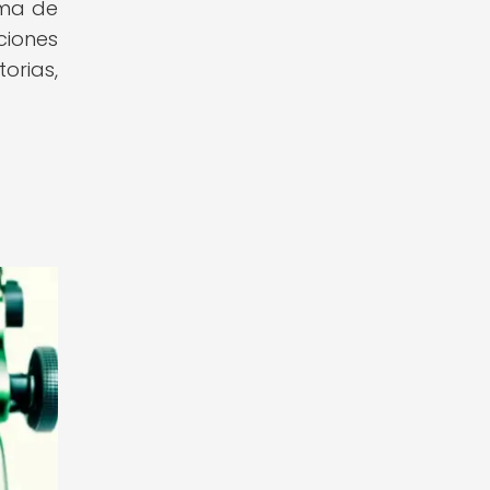
sma de
ciones
orias,