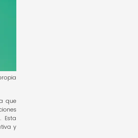
propia
va que
ciones
. Esta
tiva y