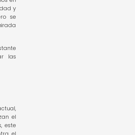
idad y
ero se
mirada
stante
ar las
ctual,
zan el
, este
tra el