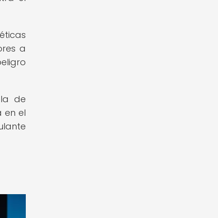
éticas
ores a
eligro
ela de
 en el
ulante