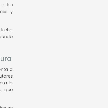
 a los
ones y
 lucha
ciendo
tura
onta a
utores
a a la
as que
ios en