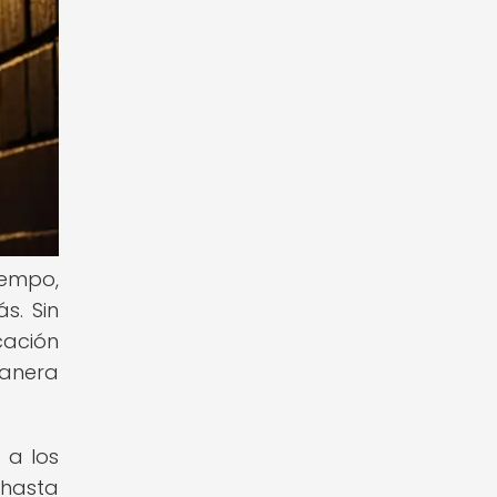
iempo,
s. Sin
cación
manera
 a los
 hasta