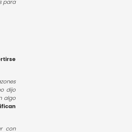
s para
rtirse
azones
o dijo
n algo
ifican
ar con