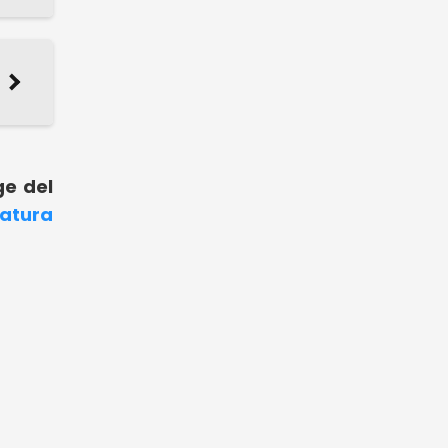
ge del
ratura