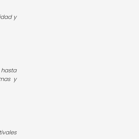
idad y
 hasta
emas y
ivales