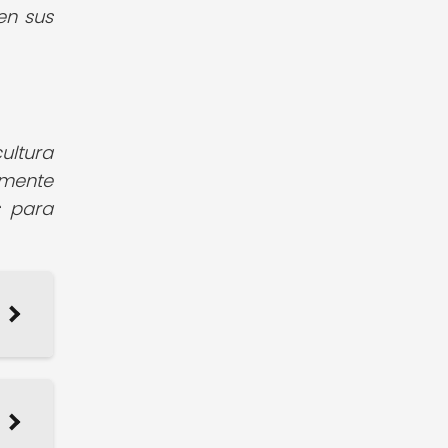
en sus
!
ultura
amente
s para