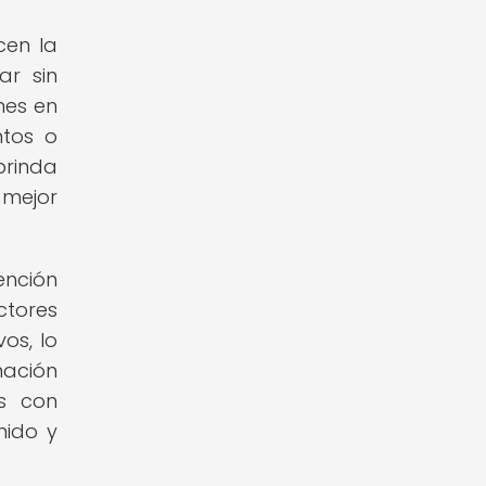
cen la
ar sin
ones en
ntos o
brinda
 mejor
ención
ctores
os, lo
nación
as con
nido y