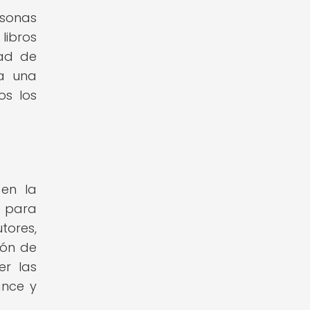
rsonas
 libros
dad de
 a una
os los
 en la
a para
tores,
ión de
er las
ance y