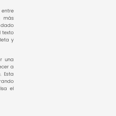
 entre
ra más
a dado
 texto
leta y
er una
ecer a
. Esta
erando
lsa el