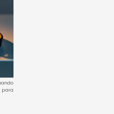
rmando
o para