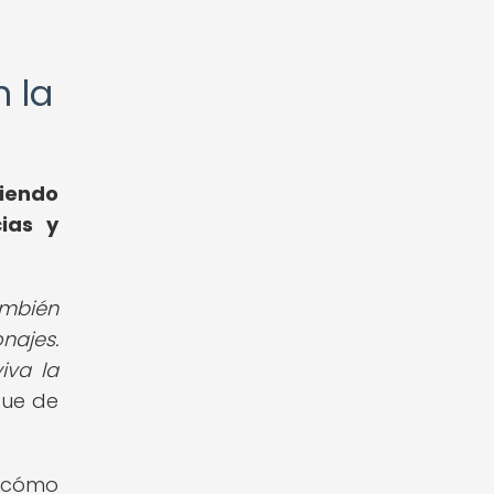
n la
iendo
cias y
ambién
najes.
iva la
que de
e cómo