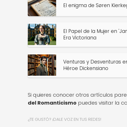
El enigma de Søren Kierkega
El Papel de la Mujer en 'J
Era Victoriana
Venturas y Desventuras en 
Héroe Dickensiano
Si quieres conocer otros artículos par
del Romanticismo
puedes visitar la 
¿TE GUSTÓ? ¡DALE VOZ EN TUS REDES!