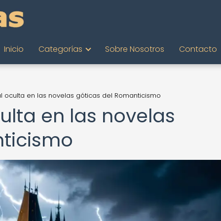
Inicio
Categorías
Sobre Nosotros
Contacto
ial oculta en las novelas góticas del Romanticismo
culta en las novelas
nticismo