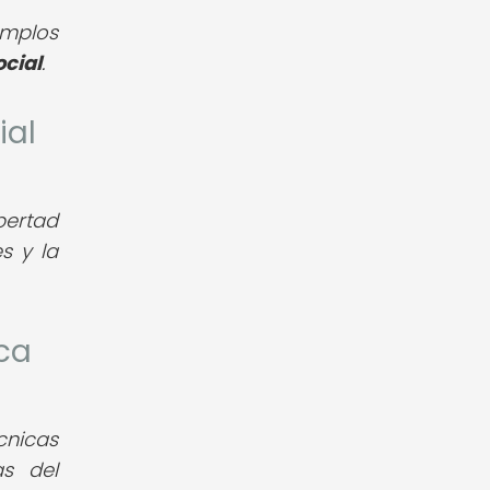
emplos
ocial
.
ial
bertad
s y la
ica
cnicas
s del