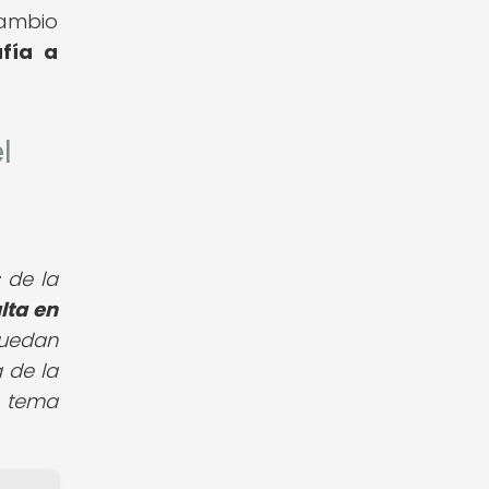
cambio
afía a
l
 de la
ulta en
puedan
 de la
e tema