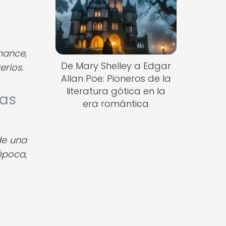
mance,
De Mary Shelley a Edgar
erios.
Allan Poe: Pioneros de la
literatura gótica en la
las
era romántica
de una
poca,