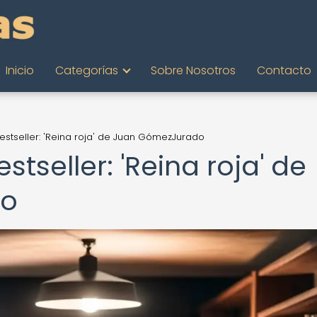
Inicio
Categorías
Sobre Nosotros
Contacto
stseller: 'Reina roja' de Juan GómezJurado
tseller: 'Reina roja' de
do