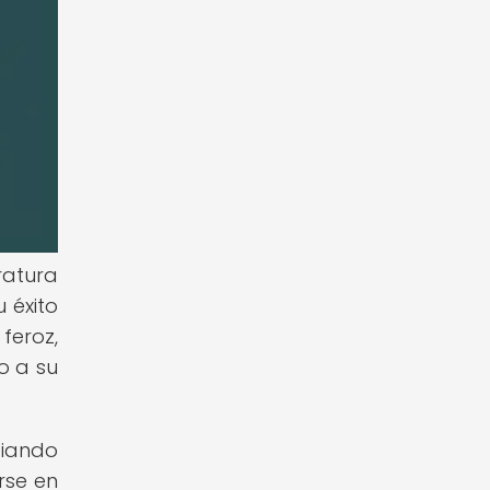
ratura
 éxito
feroz,
o a su
giando
rse en