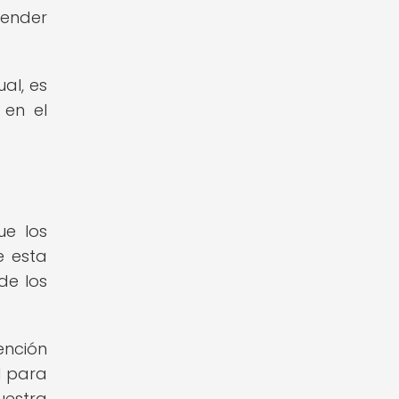
render
al, es
 en el
ue los
e esta
de los
ención
l para
uestra