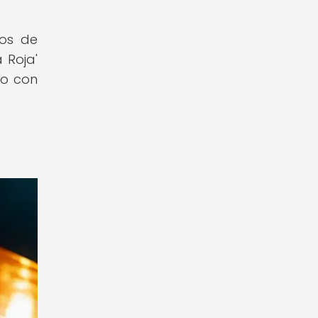
os de
 Roja'
do con