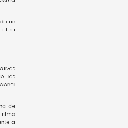
ido un
a obra
ativos
de los
cional
ena de
 ritmo
ente a