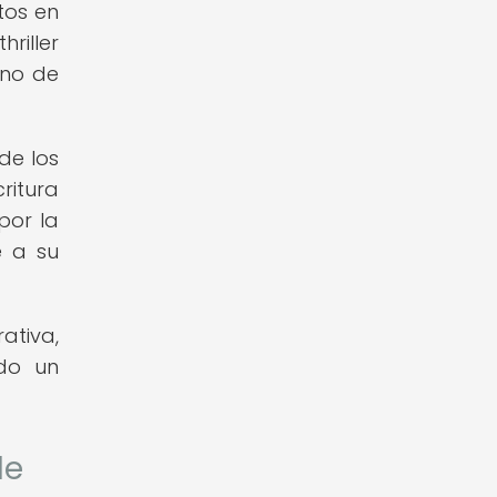
tos en
riller
uno de
de los
ritura
por la
e a su
ativa,
ndo un
de