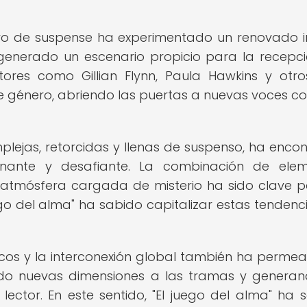
énero de suspense ha experimentado un renovado i
 generado un escenario propicio para la recepc
tores como Gillian Flynn, Paula Hawkins y otr
te género, abriendo las puertas a nuevas voces c
mplejas, retorcidas y llenas de suspenso, ha enco
ante y desafiante. La combinación de elem
a atmósfera cargada de misterio ha sido clave p
ego del alma" ha sabido capitalizar estas tendenc
icos y la interconexión global también ha perme
ando nuevas dimensiones a las tramas y genera
ector. En este sentido, "El juego del alma" ha 