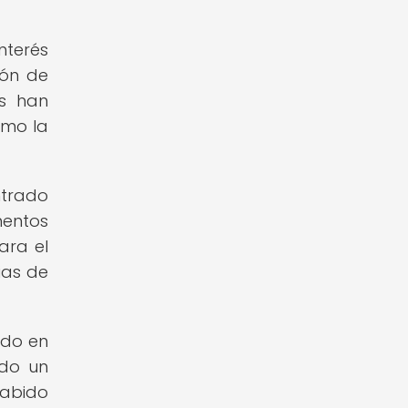
nterés
ión de
os han
omo la
ntrado
entos
ara el
ias de
ado en
ndo un
sabido