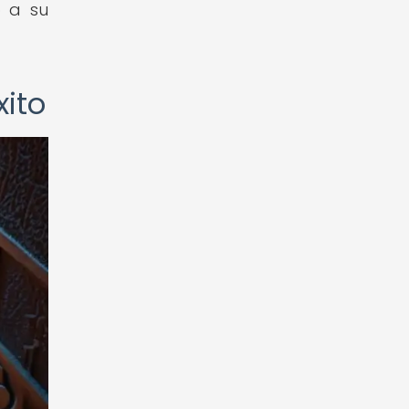
o a su
xito