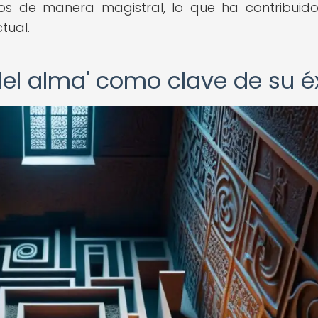
s de manera magistral, lo que ha contribuid
tual.
del alma' como clave de su é