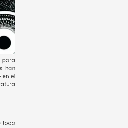
o para
es han
 en el
ratura
e todo