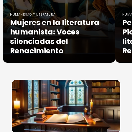
HUMANISMO Y LITERATURA
HUMA
Mujeres en la literatura
Pe
humanista: Voces
Pi
silenciadas del
li
Renacimiento
Re