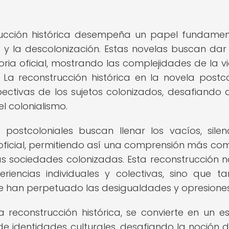
trucción histórica desempeña un papel fundamen
 y la descolonización. Estas novelas buscan dar
toria oficial, mostrando las complejidades de la v
. La reconstrucción histórica en la novela postco
pectivas de los sujetos colonizados, desafiando a
l colonialismo.
as postcoloniales buscan llenar los vacíos, silen
a oficial, permitiendo así una comprensión más co
as sociedades colonizadas. Esta reconstrucción n
eriencias individuales y colectivas, sino que t
ue han perpetuado las desigualdades y opresiones
a reconstrucción histórica, se convierte en un e
n de identidades culturales, desafiando la noción 