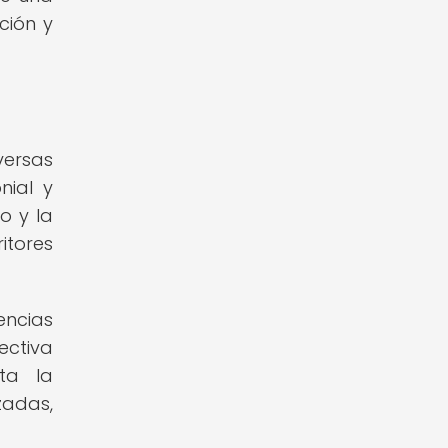
ción y
versas
nial y
o y la
itores
encias
ectiva
ta la
zadas,