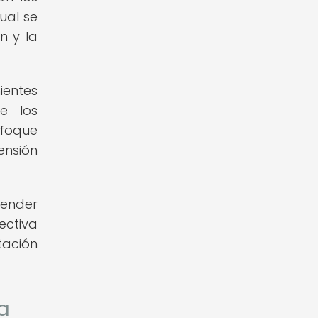
ual se
n y la
ientes
e los
nfoque
ensión
render
ectiva
tación
a