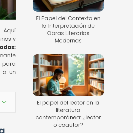
El Papel del Contexto en
la Interpretación de
! Aquí
Obras Literarias
inos y
Modernas
adas:
inante
e para
o a un
El papel del lector en la
literatura
contemporánea: ¿lector
o coautor?
a