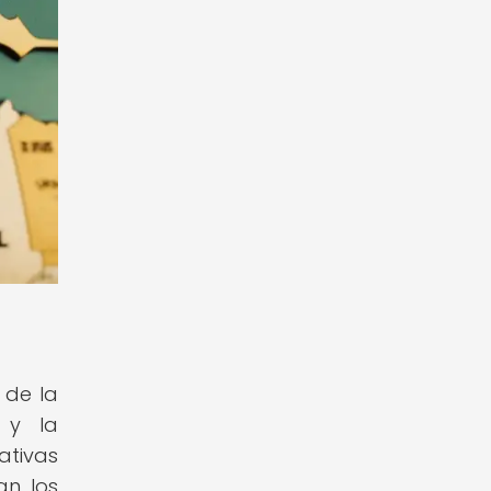
 de la
 y la
ativas
an los