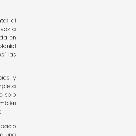
tal al
 voz a
ida en
lonial
sí las
cios y
mpleta
o solo
ambién
.
spacio
de una