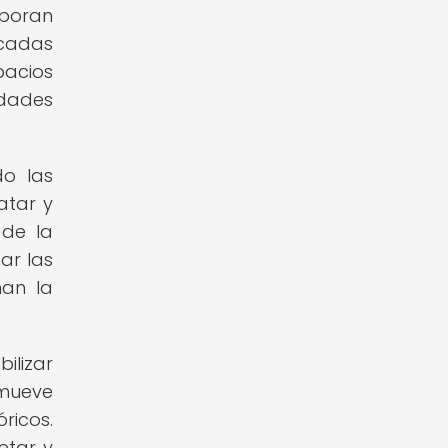
rporan
icadas
pacios
idades
do las
atar y
 de la
nar las
man la
ilizar
omueve
ricos.
etar y