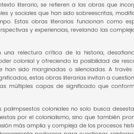
texto literario, se refieren a las obras que inco
ales y sociales que han sido sobreescritas, modif
empo. Estas obras literarias funcionan como es
spectivas y experiencias, revelando las complej
 una relectura crítica de la historia, desafian
oder colonial y ofreciendo la posibilidad de resc
que han sido marginadas o silenciadas. A través
nificados, estas obras literarias invitan a cuestio
las múltiples capas de significado que confor
os palimpsestos coloniales no solo busca desestab
uestas por el colonialismo, sino que también pr
nsión más amplia y compleja de los procesos histó
a herramienta poderosa para cuestionar, reinterpr