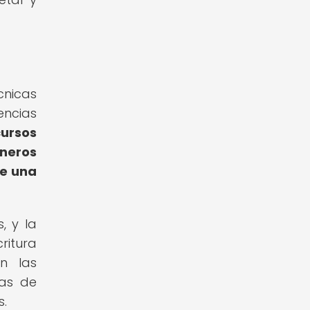
cnicas
encias
cursos
éneros
de una
, y la
ritura
an las
mas de
s.