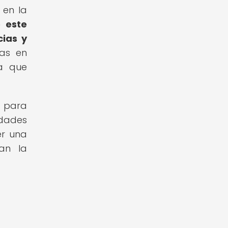
 en la
 este
cias y
das en
ea que
a para
idades
er una
úan la