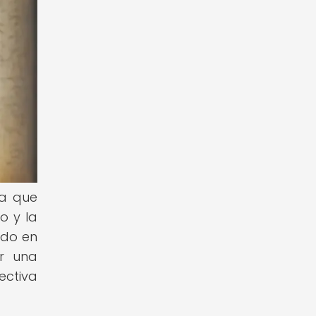
va que
o y la
ido en
r una
ectiva