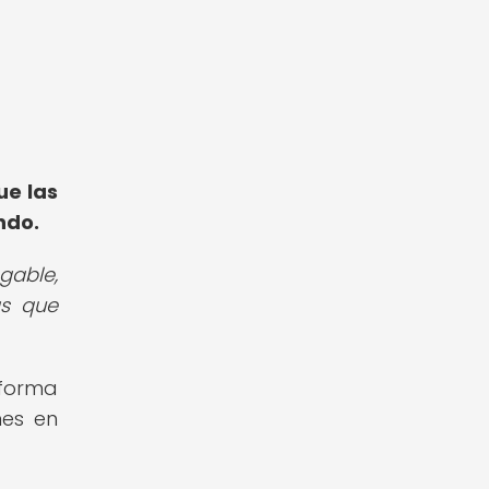
ue las
ndo.
gable,
as que
 forma
nes en