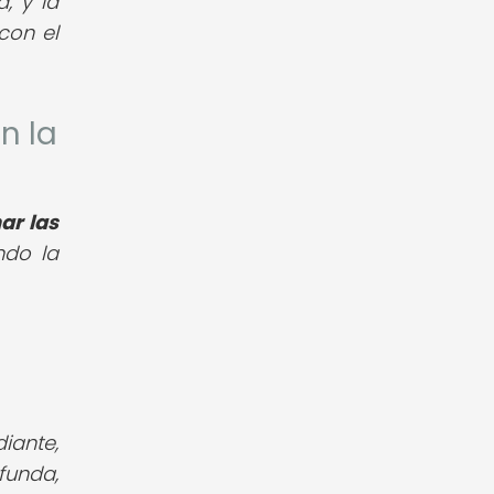
, y la
con el
n la
ar las
ndo la
iante,
funda,