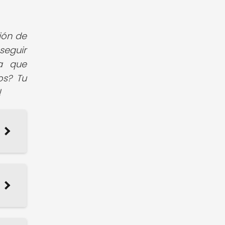
ión de
seguir
ía que
os? Tu
!