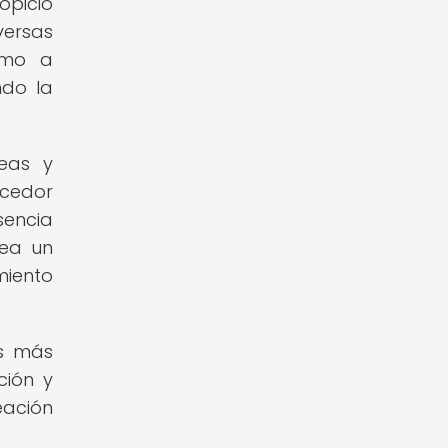
opicio
versas
como a
ndo la
deas y
ecedor
sencia
sea un
miento
os más
ción y
eación