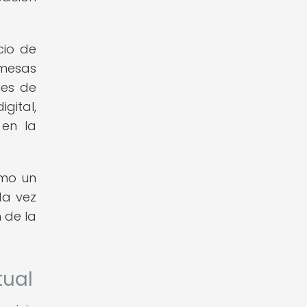
cio de
 mesas
nes de
gital,
 en la
omo un
da vez
 de la
tual