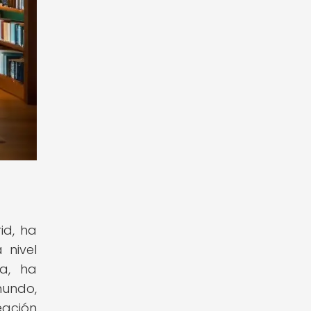
id, ha
 nivel
la, ha
undo,
eación