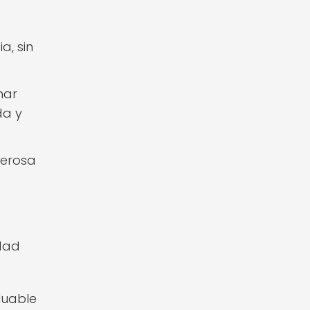
a, sin
nar
da y
derosa
idad
luable