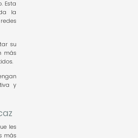
. Esta
nda la
 redes
tar su
ón más
idos.
tengan
tiva y
caz
ue les
os más