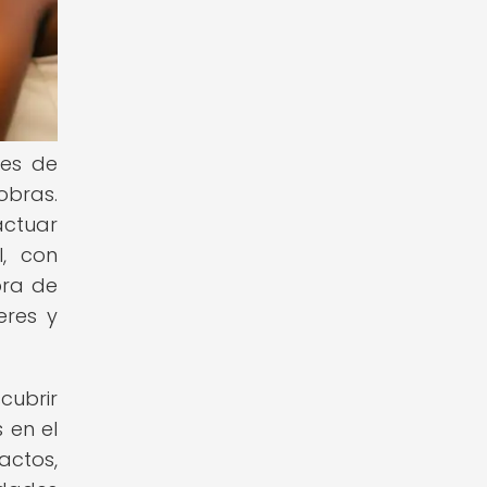
tes de
obras.
ctuar
l, con
bra de
eres y
cubrir
 en el
actos,