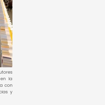
utores
 en la
ta con
cias y