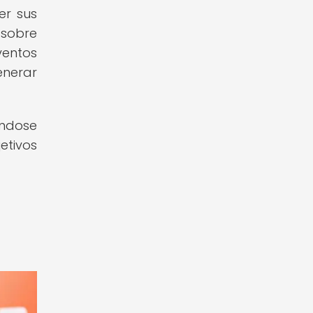
er sus
 sobre
ventos
enerar
ándose
etivos