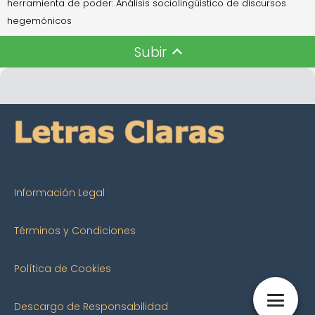
herramienta de poder: Análisis sociolingüístico de discursos
hegemónicos
Subir
Información Legal
Términos y Condiciones
Política de Cookies
Descargo de Responsabilidad