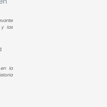
 en
levante
 y las
a
 en la
storia