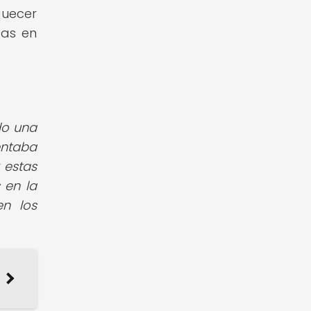
quecer
zas en
!
do una
entaba
 estas
 en la
en los