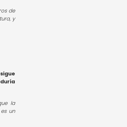
ros de
tura, y
 sigue
iduría
que la
 es un