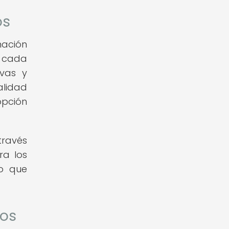
os
nación
e cada
ivas y
alidad
opción
través
ra los
lo que
cos