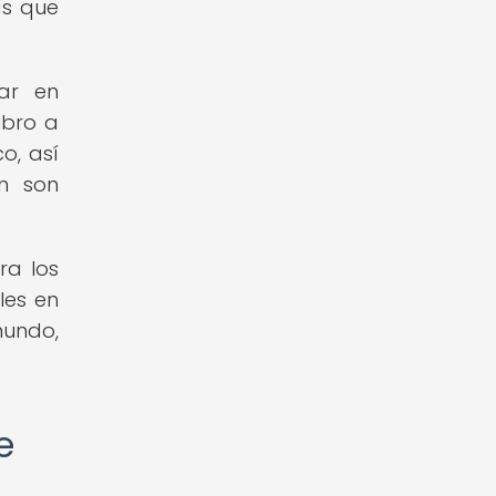
as que
ar en
ibro a
o, así
én son
ra los
les en
mundo,
e