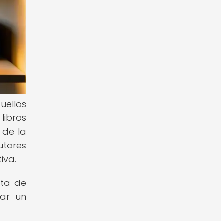
uellos
libros
 de la
utores
iva.
nta de
rar un