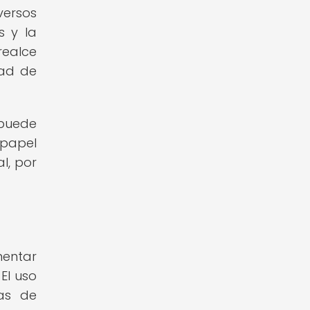
versos
s y la
realce
dad de
 puede
 papel
l, por
mentar
El uso
das de