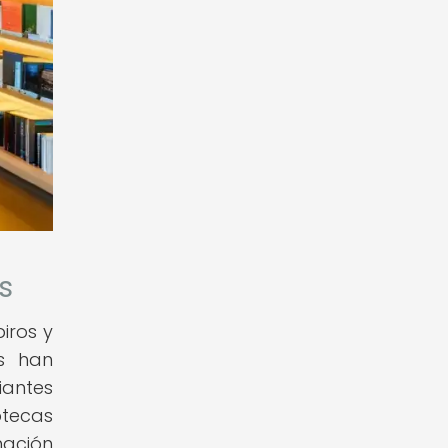
s
iros y
as han
iantes
otecas
mación