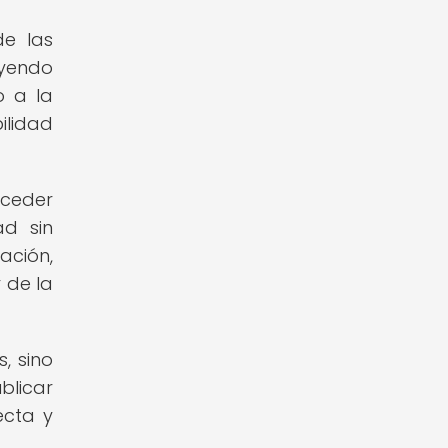
de las
uyendo
o a la
ilidad
cceder
ad sin
ación,
 de la
, sino
blicar
ecta y