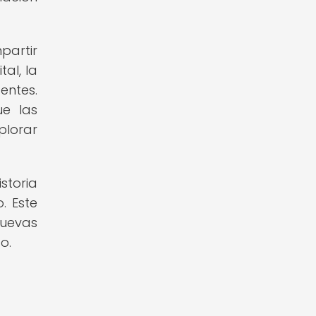
partir
al, la
entes.
ue las
plorar
storia
. Este
uevas
o.