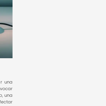
ar una
ovocar
o, una
ectar