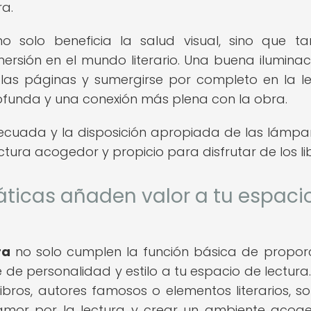
ra.
 solo beneficia la salud visual, sino que t
mersión en el mundo literario. Una buena iluminac
 las páginas y sumergirse por completo en la le
funda y una conexión más plena con la obra.
 adecuada y la disposición apropiada de las lámpa
tura acogedor y propicio para disfrutar de los lib
icas añaden valor a tu espaci
ra
no solo cumplen la función básica de propor
de personalidad y estilo a tu espacio de lectura.
ibros, autores famosos o elementos literarios, s
mor por la lectura y crear un ambiente acog