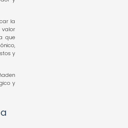
car la
 valor
na que
ónico,
stos y
añaden
gico y
la