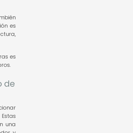
ambién
ión es
ctura,
ras es
ros.
o de
cionar
 Estas
on una
edor y