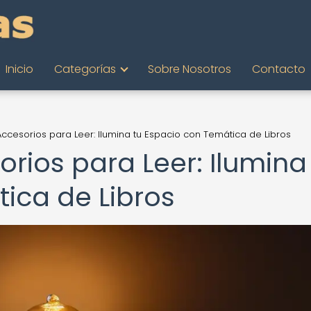
Inicio
Categorías
Sobre Nosotros
Contacto
ccesorios para Leer: Ilumina tu Espacio con Temática de Libros
rios para Leer: Ilumina
ica de Libros