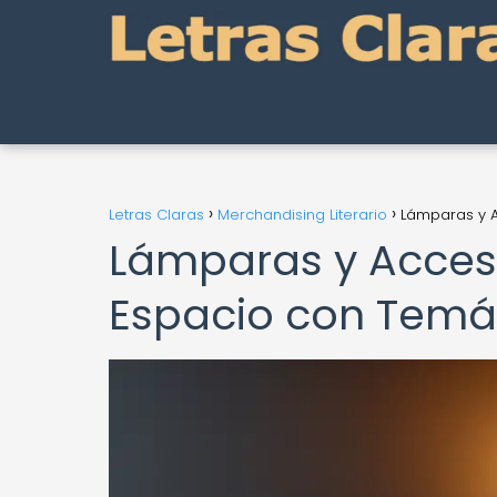
Letras Claras
Merchandising Literario
Lámparas y A
Lámparas y Acceso
Espacio con Temát