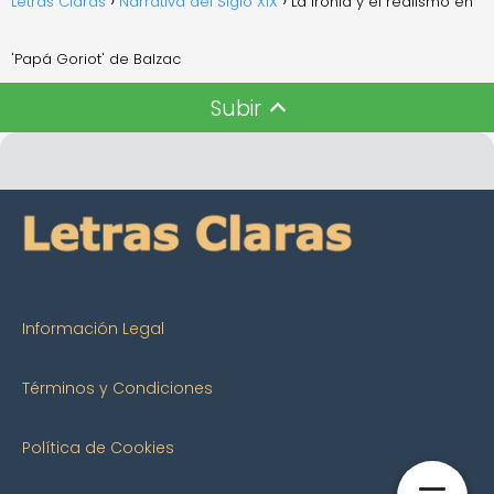
Letras Claras
Narrativa del Siglo XIX
La ironía y el realismo en
'Papá Goriot' de Balzac
Subir
Información Legal
Términos y Condiciones
Política de Cookies