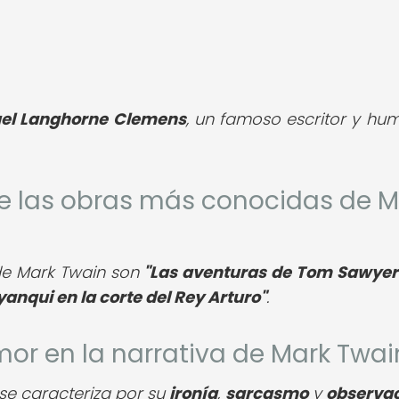
el Langhorne Clemens
, un famoso escritor y hum
de las obras más conocidas de M
de Mark Twain son
"Las aventuras de Tom Sawyer
yanqui en la corte del Rey Arturo"
.
mor en la narrativa de Mark Twai
 se caracteriza por su
ironía
,
sarcasmo
y
observa