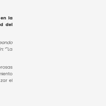
 en la
ad del
deando
in:
"La
erosas
miento
zar el