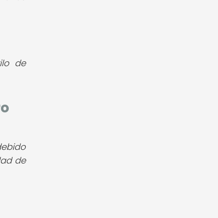
ilo de
ro
debido
dad de