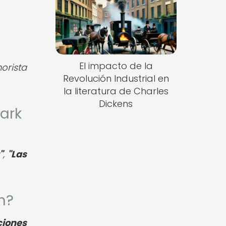
El impacto de la
orista
Revolución Industrial en
la literatura de Charles
Dickens
ark
"
,
"Las
n?
ciones