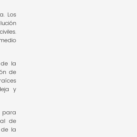
a. Los
lución
viles.
 medio
 de la
ión de
raíces
leja y
o para
ral de
 de la