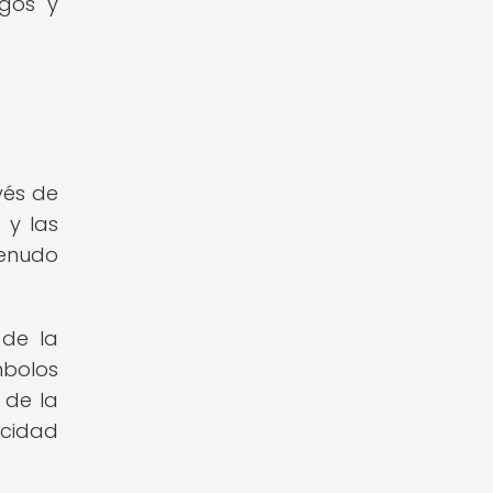
igos y
vés de
 y las
menudo
 de la
mbolos
 de la
acidad