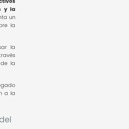
ctivos
s y la
nta un
bre la
sar la
través
 de la
egado
n a la
del