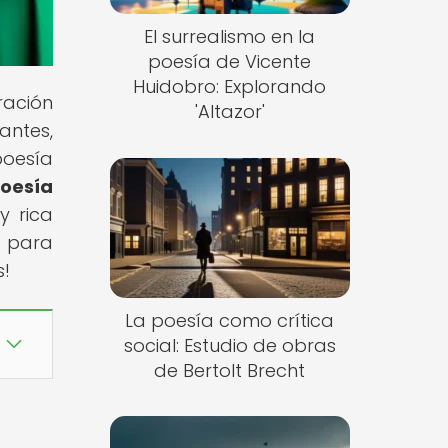
El surrealismo en la
poesía de Vicente
Huidobro: Explorando
ración
'Altazor'
antes,
poesía
oesía
y rica
e para
s!
La poesía como crítica
social: Estudio de obras
de Bertolt Brecht