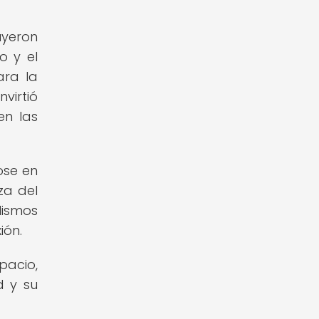
uyeron
o y el
ara la
virtió
en las
ose en
za del
lismos
ión.
acio,
d y su