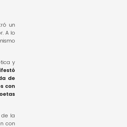
tró un
r. A lo
rnismo
tica y
ifestó
eda de
os con
poetas
 de la
ón con