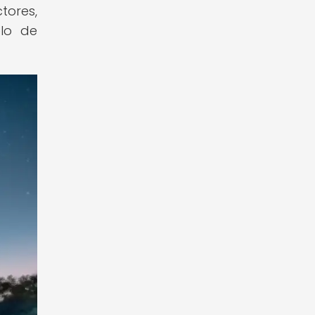
tores,
elo de