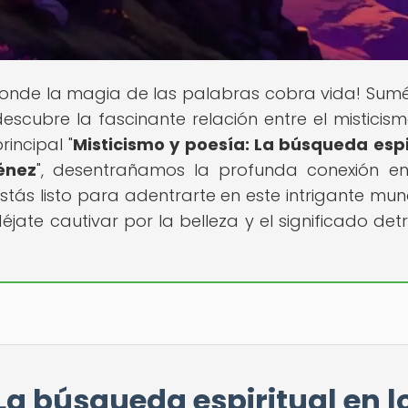
 donde la magia de las palabras cobra vida! Sum
descubre la fascinante relación entre el misticism
incipal "
Misticismo y poesía: La búsqueda espi
énez
", desentrañamos la profunda conexión en
¿Estás listo para adentrarte en este intrigante mu
éjate cautivar por la belleza y el significado det
La búsqueda espiritual en l