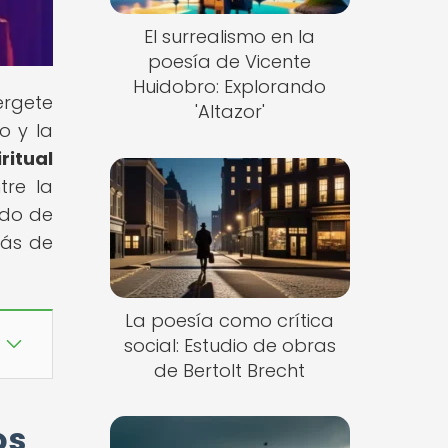
El surrealismo en la
poesía de Vicente
Huidobro: Explorando
érgete
'Altazor'
o y la
ritual
tre la
ndo de
rás de
La poesía como crítica
social: Estudio de obras
de Bertolt Brecht
os