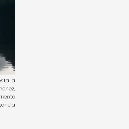
esta a
ménez,
riente
tencia