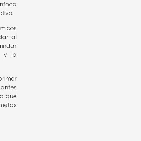
enfoca
tivo.
émicos
dar al
rindar
o y la
primer
 antes
ta que
 metas