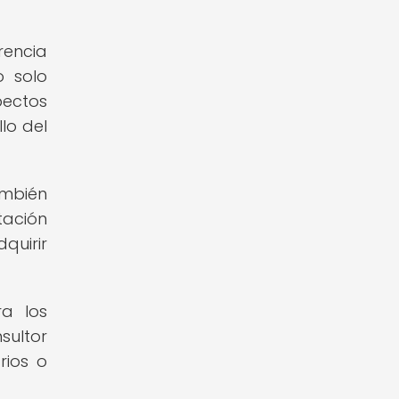
rencia
o solo
pectos
lo del
ambién
tación
quirir
ra los
ultor
rios o