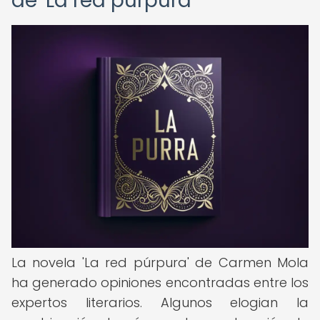
de 'La red púrpura'
La novela 'La red púrpura' de Carmen Mola
ha generado opiniones encontradas entre los
expertos literarios. Algunos elogian la