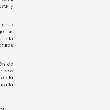
esar y
as que
e Luis
 en la
cturas
ión de
éneros
 de la
ara la
la