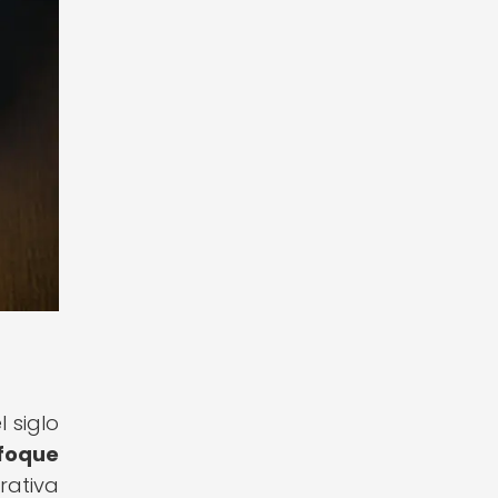
 siglo
nfoque
ativa