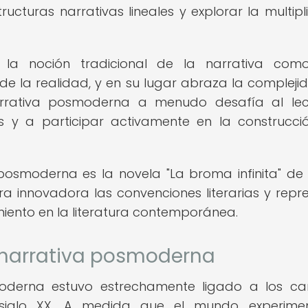
cturas narrativas lineales y explorar la multipl
la noción tradicional de la narrativa com
de la realidad, y en su lugar abraza la complejid
arrativa posmoderna a menudo desafía al lec
s y a participar activamente en la construcci
osmoderna es la novela "La broma infinita" de
a innovadora las convenciones literarias y repr
miento en la literatura contemporánea.
a narrativa posmoderna
moderna estuvo estrechamente ligado a los c
del siglo XX. A medida que el mundo experim