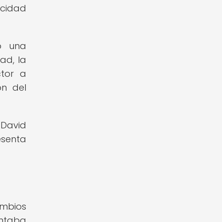
icidad
o una
ad, la
tor a
ón del
 David
esenta
ambios
entaba