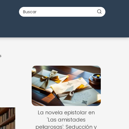
s
La novela epistolar en
'Las amistades
peligrosas': Seducción y