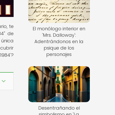
rio, te
El monólogo interior en
84" de
'Mrs. Dalloway':
 única
Adentrándonos en la
cubrir
psique de los
personajes
1984'?
Desentrañando el
simbolismo en 'La