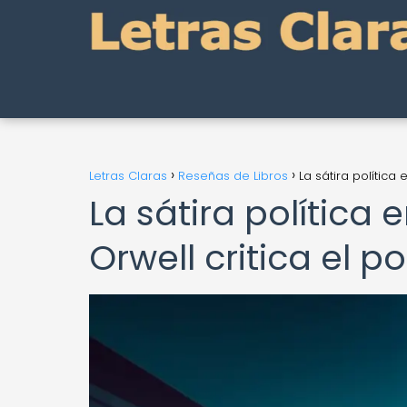
Letras Claras
Reseñas de Libros
La sátira política
La sátira política
Orwell critica el p