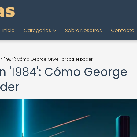
Inicio
Categorías
Sobre Nosotros
Contacto
 en '1984': Cómo George Orwell critica el poder
 en '1984': Cómo George
oder