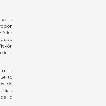
 en la
ración
sátira
 aguda
lexión
rminos
 a la
fuerza
sos de
lítica
 de la