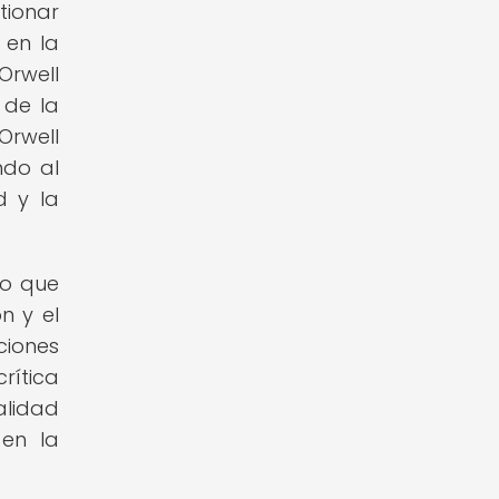
tionar
 en la
Orwell
 de la
Orwell
ndo al
d y la
no que
n y el
ciones
rítica
alidad
en la