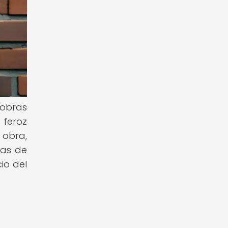
 obras
 feroz
 obra,
ras de
cio del