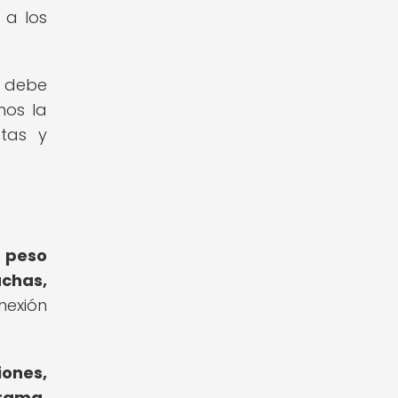
 a los
r debe
mos la
stas y
l peso
uchas,
nexión
iones,
trama,