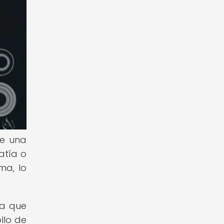
de una
atía o
ma, lo
ya que
llo de