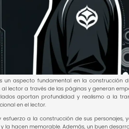
 es un aspecto fundamental en la construcción 
an al lector a través de las páginas y generan emp
llados aportan profundidad y realismo a la tra
onal en el lector.
 esfuerzo a la construcción de sus personajes, 
ria y la hacen memorable. Además, un buen desarro