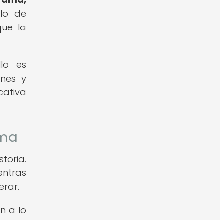
lo de
que la
llo es
ones y
cativa
ama
toria.
entras
erar.
n a lo