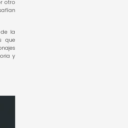
r otro
afían
 de la
os que
onajes
oria y