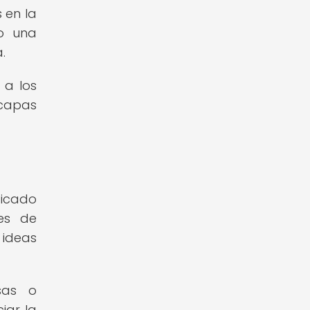
 en la
mo una
.
 a los
 capas
ficado
es de
 ideas
sas o
iar la