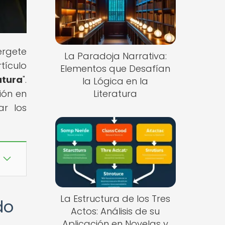
érgete
La Paradoja Narrativa:
tículo
Elementos que Desafían
atura
".
la Lógica en la
ión en
Literatura
ar los
La Estructura de los Tres
do
Actos: Análisis de su
Aplicación en Novelas y