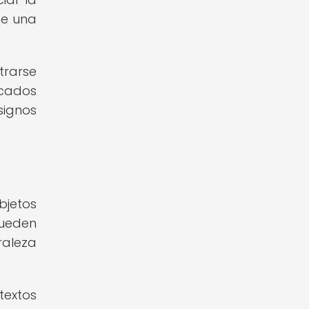
de una
trarse
icados
signos
bjetos
pueden
raleza
textos