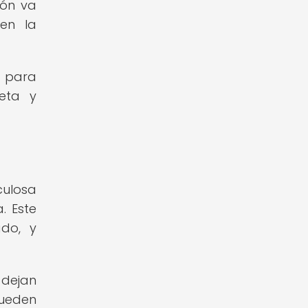
ión va
en la
l para
eta y
culosa
. Este
ado, y
s dejan
pueden