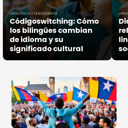
LINGÜÍSTICA Y LEXICOGRAFÍA
LINGÜ
Códigoswitching: Cómo
Di
los bilingües cambian
re
de idioma y su
li
significado cultural
so