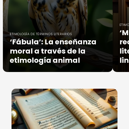
ETIMO
‘M
ETIMOLOGÍA DE TÉRMINOS LITERARIOS
‘Fábula’: La enseñanza
re
moral a través de la
li
etimología animal
li