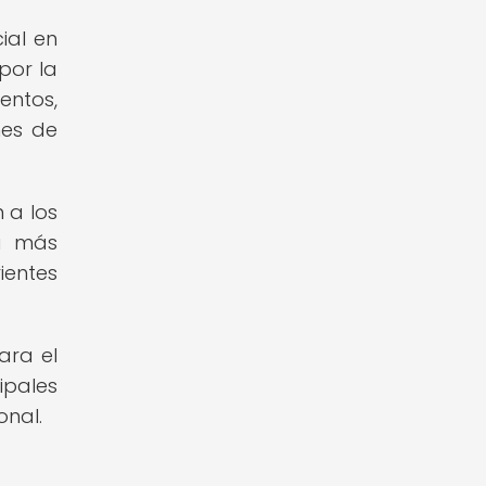
ial en
por la
entos,
nes de
 a los
ia más
ientes
ara el
ipales
onal.