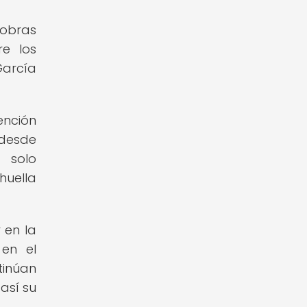
 obras
re los
García
ención
 desde
 solo
huella
 en la
 en el
tinúan
así su