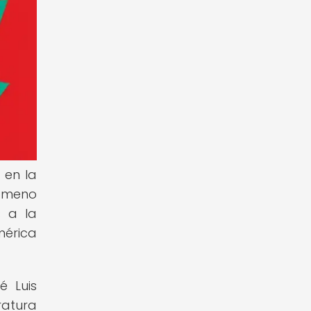
 en la
nómeno
s a la
mérica
é Luis
ratura