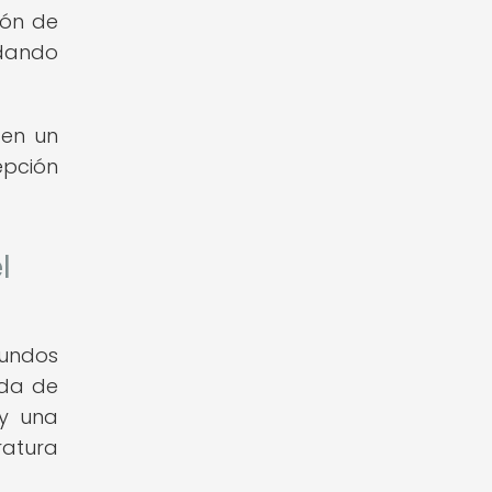
ión de
idando
 en un
epción
l
fundos
ada de
 y una
ratura