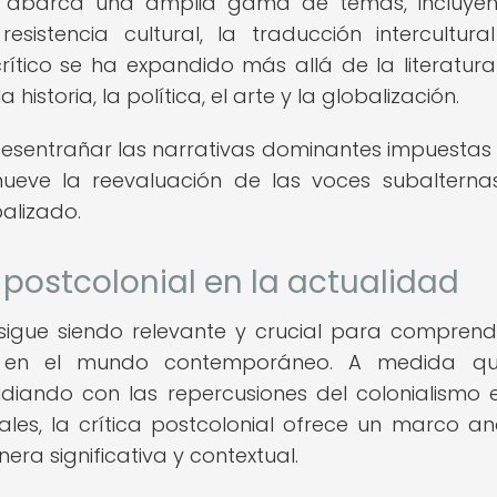
ial abarca una amplia gama de temas, incluye
esistencia cultural, la traducción intercultura
rítico se ha expandido más allá de la literatur
istoria, la política, el arte y la globalización.
 desentrañar las narrativas dominantes impuestas 
mueve la reevaluación de las voces subalterna
balizado.
 postcolonial en la actualidad
al sigue siendo relevante y crucial para comprend
al en el mundo contemporáneo. A medida qu
idiando con las repercusiones del colonialismo 
rales, la crítica postcolonial ofrece un marco ana
ra significativa y contextual.