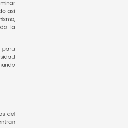
aminar
do así
mismo,
ndo la
d para
rsidad
mundo
as del
uentran