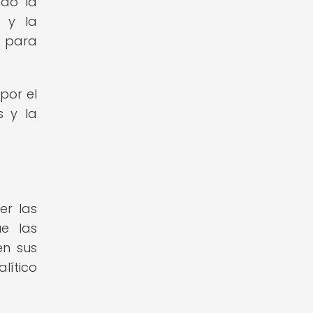
ndo la
l y la
a para
por el
s y la
er las
e las
en sus
lítico