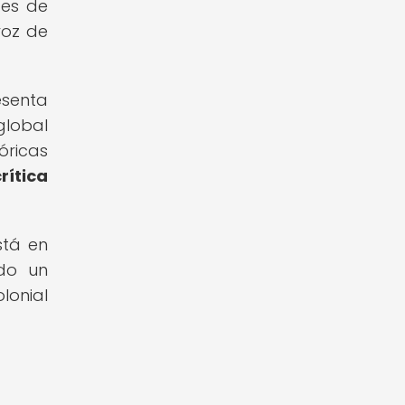
tes de
voz de
esenta
global
óricas
rítica
stá en
ndo un
onial
l