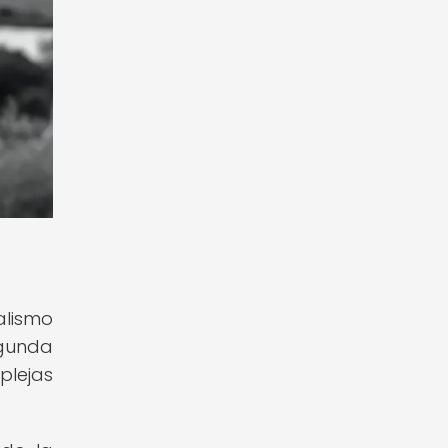
alismo
egunda
plejas