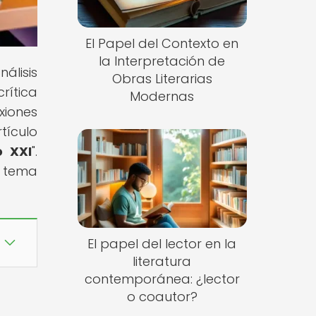
El Papel del Contexto en
la Interpretación de
álisis
Obras Literarias
rítica
Modernas
xiones
tículo
o XXI
".
e tema
El papel del lector en la
literatura
contemporánea: ¿lector
o coautor?