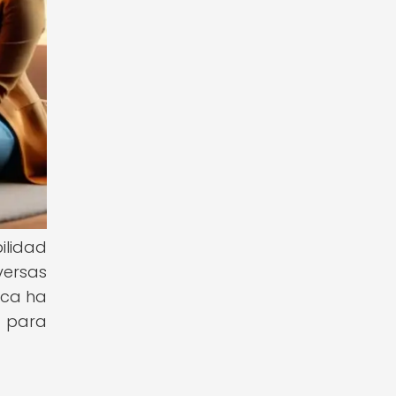
ilidad
versas
ica ha
a para