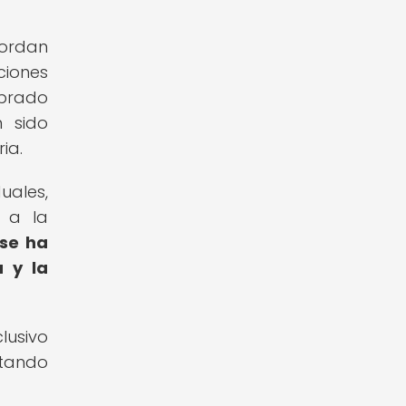
bordan
iones
obrado
n sido
ia.
uales,
n a la
 se ha
a y la
lusivo
ntando