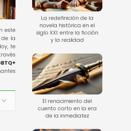
La redefinición de la
novela histórica en el
n este
siglo XXI: entre la ficción
 de la
y la realidad
oy, te
través
LGBTQ+
nantes
El renacimiento del
cuento corto en la era
de la inmediatez