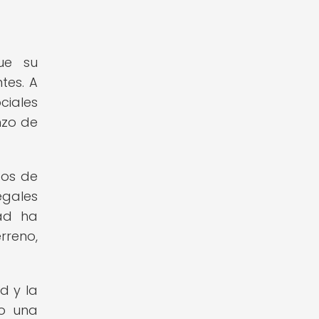
ue su
tes. A
ciales
nzo de
tos de
egales
ad ha
rreno,
d y la
do una