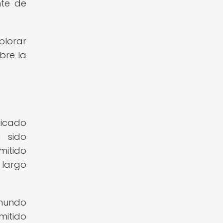
nte de
plorar
bre la
ficado
a sido
mitido
 largo
 mundo
mitido