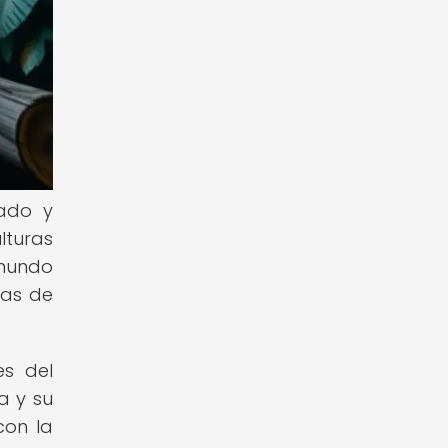
rado y
lturas
mundo
ias de
es del
a y su
con la