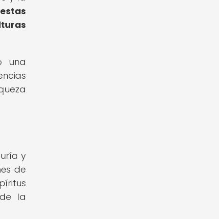
 estas
lturas
do una
encias
iqueza
uría y
nes de
íritus
 de la