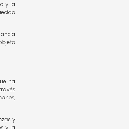
o y la
uecido
tancia
objeto
que ha
través
manes,
nzas y
s y la