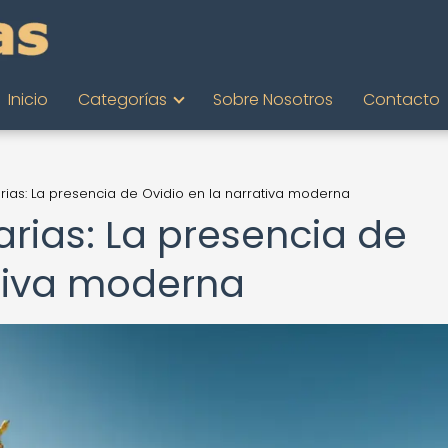
Inicio
Categorías
Sobre Nosotros
Contacto
arias: La presencia de Ovidio en la narrativa moderna
arias: La presencia de
ativa moderna