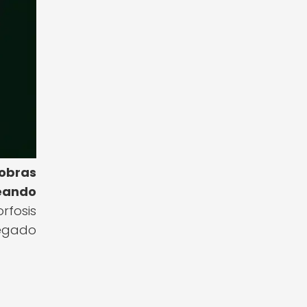
obras
meando
rfosis
legado