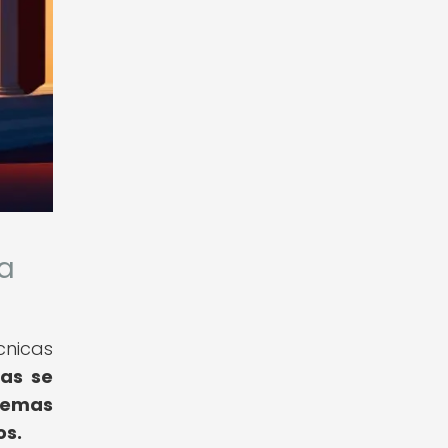
va
cnicas
das se
temas
os.