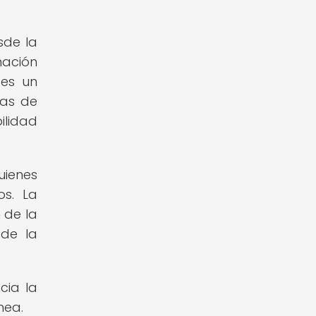
sde la
mación
 es un
ras de
ilidad
uienes
os. La
 de la
 de la
cia la
nea.