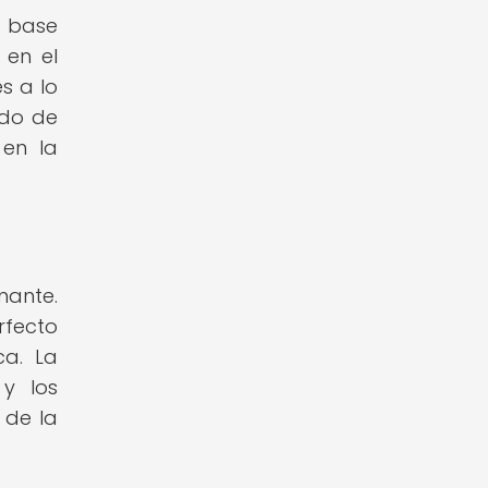
a base
 en el
s a lo
ndo de
 en la
nante.
rfecto
ca. La
y los
 de la