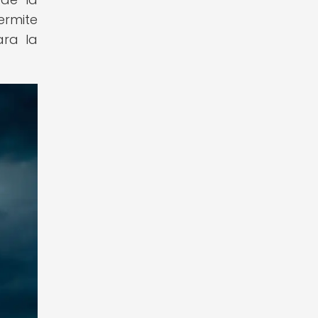
ermite
ara la