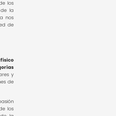
de los
 de la
ea nos
red de
físico
gorías
ares y
nes de
pasión
de los
 de la