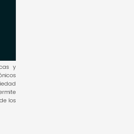
icas y
ónicos
ciedad
ermite
de los