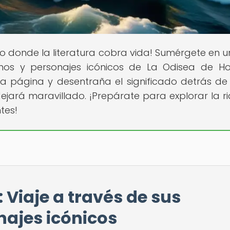
io donde la literatura cobra vida! Sumérgete en un
smos y personajes icónicos de La Odisea de H
da página y desentraña el significado detrás d
 dejará maravillado. ¡Prepárate para explorar la r
tes!
 Viaje a través de sus
najes icónicos