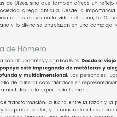
 de Ulises, sino que también ofrece un reflejo 
 sociedad griega antigua. Desde la importancia
encia de los dioses en la vida cotidiana, La Odis
o y lo divino se entrelazan en una compleja 
ea de Homero
a son abundantes y significativos.
Desde el viaje 
la epopeya está impregnada de metáforas y ale
rofunda y multidimensional.
Los personajes, lug
llá de lo literal, convirtiéndose en representacio
damentales de la experiencia humana.
de transformación, la lucha entre la razón y la 
y los pretendientes, y la constante intervención 
l destino humano, son solo algunos ejemplos