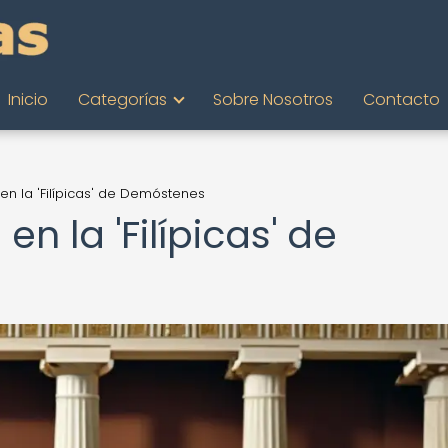
Inicio
Categorías
Sobre Nosotros
Contacto
a en la 'Filípicas' de Demóstenes
 en la 'Filípicas' de