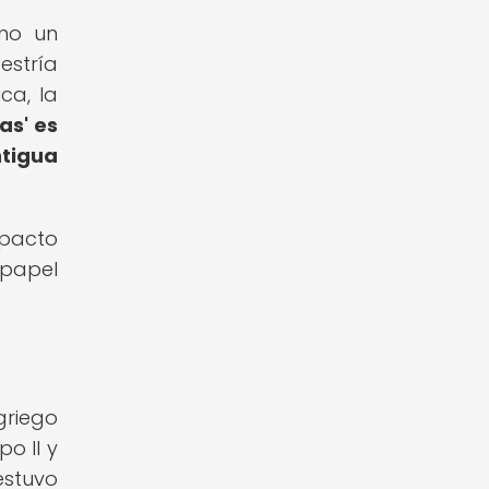
omo un
estría
ca, la
cas' es
ntigua
mpacto
 papel
griego
o II y
estuvo