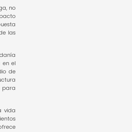
ega, no
mpacto
puesta
de las
adanía
 en el
dio de
uctura
a para
a vida
ientos
ofrece