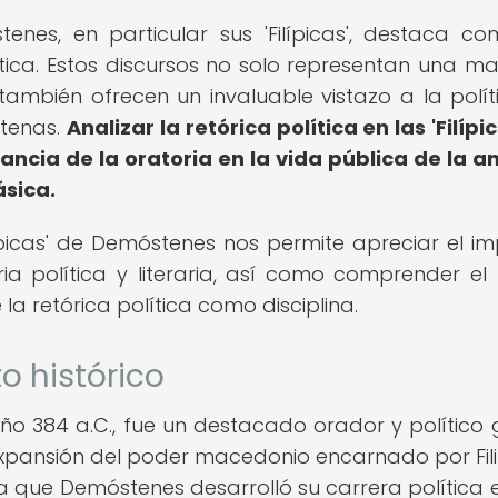
enes, en particular sus 'Filípicas', destaca c
ítica. Estos discursos no solo representan una ma
también ofrecen un invaluable vistazo a la políti
Atenas.
Analizar la retórica política en las 'Filípi
ncia de la oratoria en la vida pública de la a
ásica.
Filípicas' de Demóstenes nos permite apreciar el i
ia política y literaria, así como comprender el
la retórica política como disciplina.
o histórico
o 384 a.C., fue un destacado orador y político 
expansión del poder macedonio encarnado por Filip
la que Demóstenes desarrolló su carrera política 