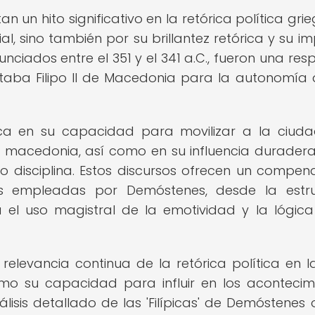
n un hito significativo en la retórica política gri
al, sino también por su brillantez retórica y su i
unciados entre el 351 y el 341 a.C., fueron una res
aba Filipo II de Macedonia para la autonomía 
adica en su capacidad para movilizar a la ciud
 macedonia, así como en su influencia duradera
mo disciplina. Estos discursos ofrecen un compen
vas empleadas por Demóstenes, desde la estr
 el uso magistral de la emotividad y la lógic
la relevancia continua de la retórica política en l
omo su capacidad para influir en los acontecim
álisis detallado de las 'Filípicas' de Demóstenes 