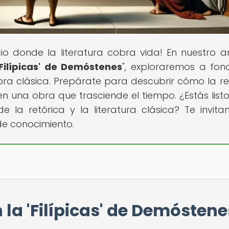
cio donde la literatura cobra vida! En nuestro ar
 'Filípicas' de Demóstenes
", exploraremos a fon
 obra clásica. Prepárate para descubrir cómo la re
 en una obra que trasciende el tiempo. ¿Estás list
 la retórica y la literatura clásica? Te invit
de conocimiento.
n la 'Filípicas' de Demóstene