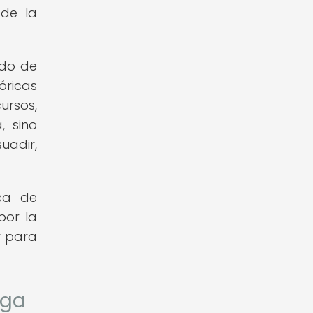
 de la
ado de
óricas
ursos,
, sino
uadir,
ica de
por la
r para
ega