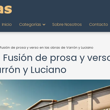
Inicio
Categorías
Sobre Nosotros
Contacto
 Fusión de prosa y verso en las obras de Varrón y Luciano
 Fusión de prosa y vers
rrón y Luciano