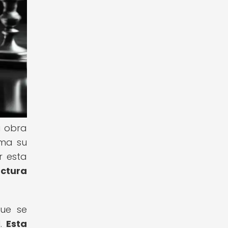
a obra
oma su
r esta
uctura
que se
l.
Esta