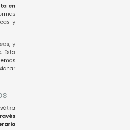
nta en
normas
icas y
eas, y
. Esta
 temas
xionar
os
sátira
través
erario