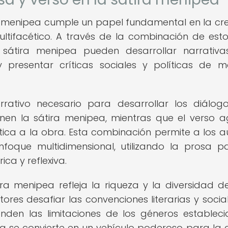
ra menipea cumple un papel fundamental en la cr
ultifacético. A través de la combinación de est
de sátira menipea pueden desarrollar narrativ
 presentar críticas sociales y políticas de 
ativo necesario para desarrollar los diálogo
nen la sátira menipea, mientras que el verso 
ica a la obra. Esta combinación permite a los a
foque multidimensional, utilizando la prosa p
ica y reflexiva.
ra menipea refleja la riqueza y la diversidad d
itores desafiar las convenciones literarias y socia
nden las limitaciones de los géneros estableci
ea se convierte en un vehículo poderoso para la cr