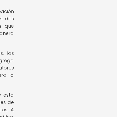
eación
os dos
as que
manera
s, las
agrega
utores
ara la
e esta
les de
dos. A
ítica,