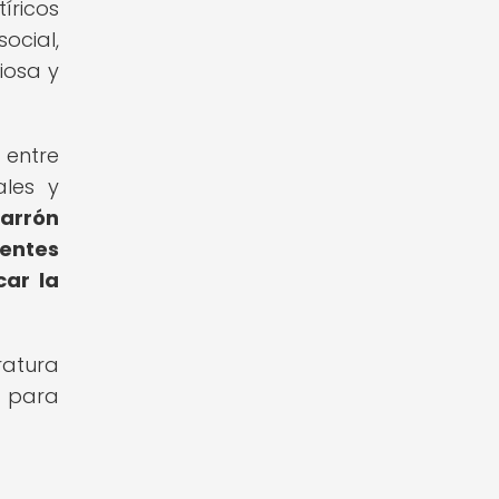
íricos
ocial,
iosa y
 entre
ales y
Varrón
sentes
car la
ratura
d para