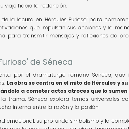
u viaje hacia la redención.
o de la locura en 'Hércules Furioso' para compren
otivaciones que impulsan sus acciones y la man
a para transmitir mensajes y reflexiones de pr
 Furioso' de Séneca
 escrita por el dramaturgo romano Séneca, que
as.
La obra se centra en el mito de Hércules y su
evándolo a cometer actos atroces que lo sumen
 la trama, Séneca explora temas universales c
ucha interna entre la razón y la pasión.
dad emocional, su profundo simbolismo y la compl
ntos que la convierten en una pieza fundamenta