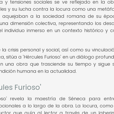
ca y tensiones sociales se ve reflejado en la o
rcules y su lucha contra la locura como una metáf
 que aquejaban a la sociedad romana de su épo
e una dimensión colectiva, representando los desa
 individuo inmerso en un contexto histórico y cu
a crisis personal y social, así como su vinculaci
a, sitúa a 'Hércules Furioso' en un diálogo profun
a en una obra que trasciende su tiempo y sigue 
ondición humana en la actualidad.
ules Furioso'
urioso' revela la maestría de Séneca para entr
mocionales a lo largo de la obra. La locura, com
ductor que guía al lector a través de un laberi