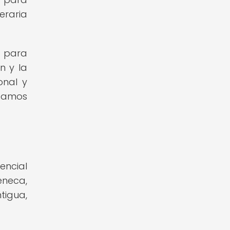
eraria
o para
n y la
onal y
ntamos
encial
éneca,
tigua,