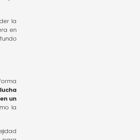
der la
era en
ofundo
 forma
 lucha
 en un
omo la
ejidad
l para