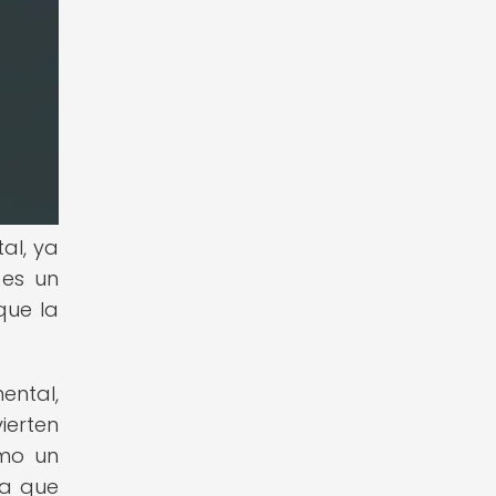
al, ya
 es un
que la
ental,
ierten
omo un
na que