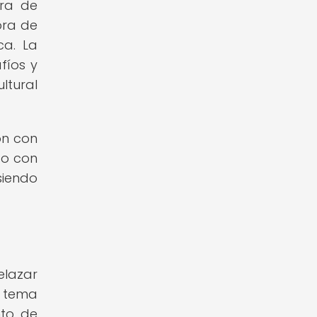
bra de
ora de
ca. La
fíos y
ltural
ón con
do con
siendo
elazar
o tema
nto de