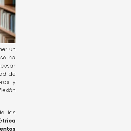
ner un
 se ha
cesar
dad de
oras y
lexión
e las
étrica
ientos