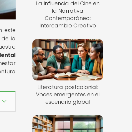
La Influencia del Cine en
la Narrativa
Contemporánea:
Intercambio Creativo
n este
 de la
uestro
ental
nestar
entura
Literatura postcolonial:
Voces emergentes en el
escenario global