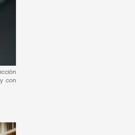
ección
 y con