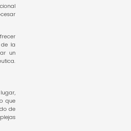
cional
ocesar
frecer
 de la
rar un
utica.
lugar,
lo que
ado de
plejas